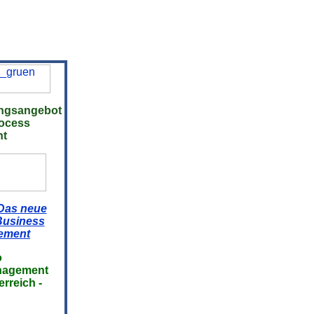
ungsangebot
rocess
t
Das neue
 Business
ement
o
management
rreich -