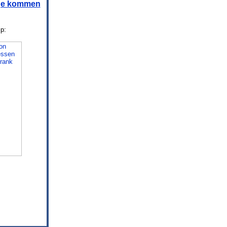
age kommen
ip: