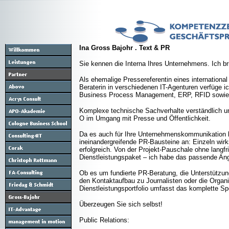
Ina Gross Bajohr . Text & PR
Sie kennen die Interna Ihres Unternehmens. Ich br
Als ehemalige Pressereferentin eines internationa
Beraterin in verschiedenen IT-Agenturen verfüge 
Business Process Management, ERP, RFID sowie 
Komplexe technische Sachverhalte verständlich un
O im Umgang mit Presse und Öffentlichkeit.
Da es auch für Ihre Unternehmenskommunikation ke
ineinandergreifende PR-Bausteine an: Einzeln wir
erfolgreich. Von der Projekt-Pauschale ohne langfri
Dienstleistungspaket – ich habe das passende Ang
Ob es um fundierte PR-Beratung, die Unterstützun
den Kontaktaufbau zu Journalisten oder die Organ
Dienstleistungsportfolio umfasst das komplette Sp
Überzeugen Sie sich selbst!
Public Relations: