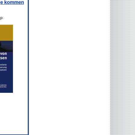
age kommen
ip: