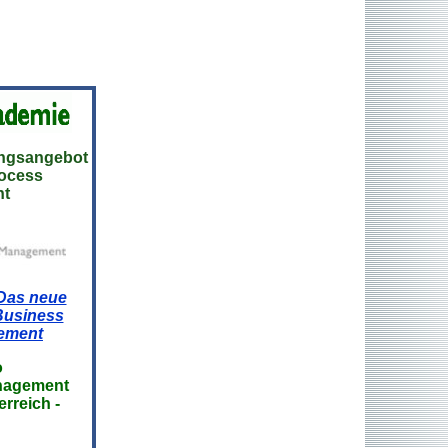
ungsangebot
rocess
t
Das neue
 Business
ement
o
management
rreich -