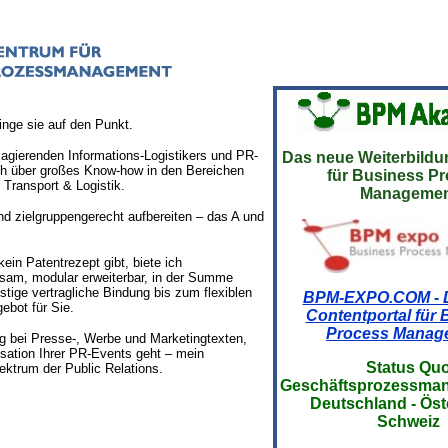
inge sie auf den Punkt.
l agierenden Informations-Logistikers und PR-
Das neue Weiterbild
ich über großes Know-how in den Bereichen
für Business P
Transport & Logistik.
Managemen
d zielgruppengerecht aufbereiten – das A und
in Patentrezept gibt, biete ich
ksam, modular erweiterbar, in der Summe
stige vertragliche Bindung bis zum flexiblen
BPM-EXPO.COM - 
ebot für Sie.
Contentportal für
Process Manag
g bei Presse-, Werbe und Marketingtexten,
isation Ihrer PR-Events geht – mein
Status Qu
ektrum der Public Relations.
Geschäftsprozess
Deutschland - Öste
Schweiz