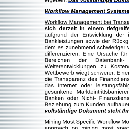
ergeben.
Das vollständige Doku
Workflow Management Systeme -
Workflow Management bei Trans
sich derzeit in einem tiefg
aufgrund der Entwicklung der in
Bankleistungen sowie der Rückga
dem es zunehmend schwieriger wi
differenzieren. Eine Ursache für
Bereichen der Datenbank- 
Weiterentwicklungen zu Kostens
Wettbewerb wiegt schwerer: Einer
die Transparenz des Finanzdienst
das Internet oder leistungsfäh
gesunkene Markteintrittsbarrie
Banken oder Nicht- Finanzdienstl
Beziehung zum Kunden aufbauen 
vollständige Dokument steht I
Mining Most Specific Workflow M
approach on mining most speci