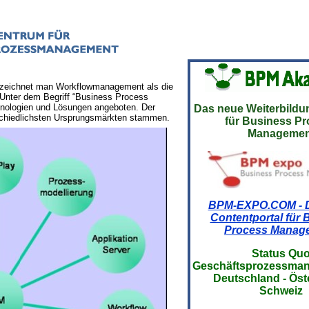
zeichnet man Workflowmanagement als die
 Unter dem Begriff “Business Process
hnologien und Lösungen angeboten. Der
Das neue Weiterbild
schiedlichsten Ursprungsmärkten stammen.
für Business P
Managemen
BPM-EXPO.COM - 
Contentportal für 
Process Manag
Status Qu
Geschäftsprozessm
Deutschland - Öste
Schweiz