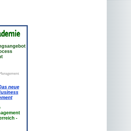
ungsangebot
rocess
t
Das neue
Business
ement
o
anagement
rreich -