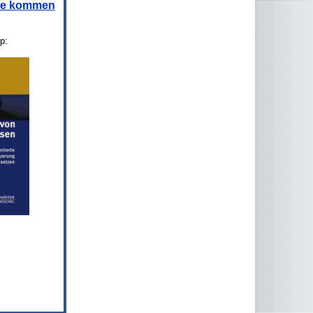
age kommen
p: