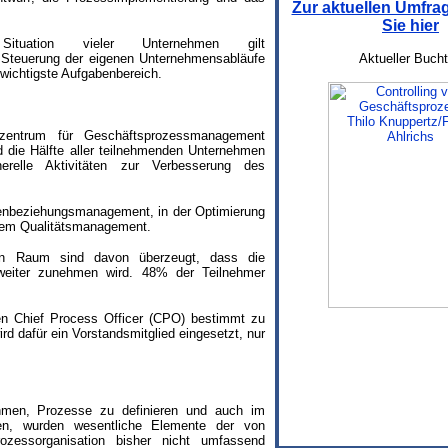
Zur aktuellen Umfr
Sie hier
Situation vieler Unternehmen gilt
 Steuerung der eigenen Unternehmensabläufe
Aktueller Bucht
r wichtigste Aufgabenbereich.
entrum für Geschäftsprozessmanagement
 die Hälfte aller teilnehmenden Unternehmen
relle Aktivitäten zur Verbesserung des
denbeziehungsmanagement, in der Optimierung
dem Qualitätsmanagement.
en Raum sind davon überzeugt, dass die
eiter zunehmen wird. 48% der Teilnehmer
nen Chief Process Officer (CPO) bestimmt zu
rd dafür ein Vorstandsmitglied eingesetzt, nur
ehmen, Prozesse zu definieren und auch im
ren, wurden wesentliche Elemente der von
ozessorganisation bisher nicht umfassend