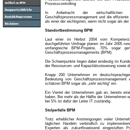
Prozesscontrolling
In Anbetracht der wirtschaftlichen 
Geschäftsprozessmanagement und die effiziente
als einer der wichtigsten, wenn nicht sogar als de
Standortbestimmung BPM
Laut einer im Herbst 2004 vom Kompetenzz
durchgeführten Umfrage planen im Jahr 2005 rund
umfangreiche BPM-Projekte, 70% sogar gene
Geschäftsprozessmanagements (BPM).
Die Schwerpunkte liegen dabei eindeutig im Kun
der Ressourcen- und Kapazitätssteuerung sowie 
Knapp 200 Unternehmen im deutschsprachig
Bedeutung von Geschäftsprozessmanagement w
schätzen BPM sogar als „sehr wichtig“ ein.
Ein Viertel der Unternehmen gab an, bereits ei
haben. Bei mehr als der Hälfte der Unternehmen wi
bei 5% ist dafür der Leiter IT zuständig.
Stolperfalle BPM
Trotz erheblicher Anstrengungen vieler Untern
täglichen Handeln verbindlich zu implementie
Experten als zukunftsweisend eingestuften Pr