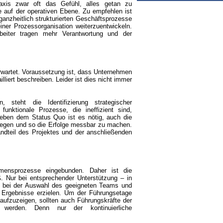
raxis zwar oft das Gefühl, alles getan zu
e auf der operativen Ebene. Zu empfehlen ist
anzheitlich strukturierten Geschäftsprozesse
er Prozessorganisation weiterzuentwickeln.
beiter tragen mehr Verantwortung und der
erwartet. Voraussetzung ist, dass Unternehmen
illiert beschreiben. Leider ist dies nicht immer
teht die Identifizierung strategischer
unktionale Prozesse, die ineffizient sind,
eben dem Status Quo ist es nötig, auch die
zulegen und so die Erfolge messbar zu machen.
ndteil des Projektes und der anschließenden
mensprozesse eingebunden. Daher ist die
 Nur bei entsprechender Unterstützung – in
e bei der Auswahl des geeigneten Teams und
 Ergebnisse erzielen. Um der Führungsetage
aufzuzeigen, sollten auch Führungskräfte der
 werden. Denn nur der kontinuierliche