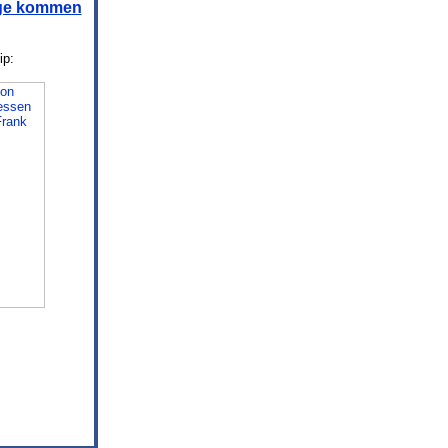
age kommen
ip: