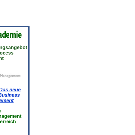
ungsangebot
rocess
nt
Das neue
 Business
ement
o
management
erreich -