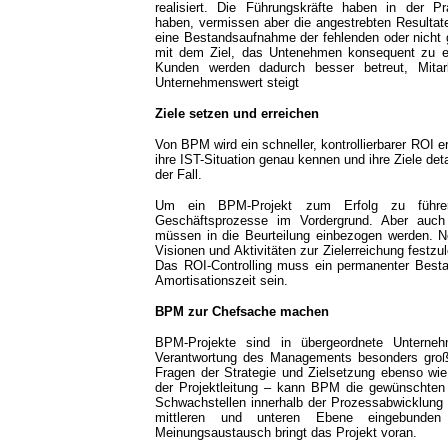
realisiert. Die Führungskräfte haben in der P
haben, vermissen aber die angestrebten Resultat
eine Bestandsaufnahme der fehlenden oder nicht g
mit dem Ziel, das Untenehmen konsequent zu ein
Kunden werden dadurch besser betreut, Mitar
Unternehmenswert steigt
Ziele setzen und erreichen
Von BPM wird ein schneller, kontrollierbarer ROI 
ihre IST-Situation genau kennen und ihre Ziele deta
der Fall.
Um ein BPM-Projekt zum Erfolg zu führen, s
Geschäftsprozesse im Vordergrund. Aber auch f
müssen in die Beurteilung einbezogen werden. N
Visionen und Aktivitäten zur Zielerreichung fest
Das ROI-Controlling muss ein permanenter Besta
Amortisationszeit sein.
BPM zur Chefsache machen
BPM-Projekte sind in übergeordnete Unterneh
Verantwortung des Managements besonders groß.
Fragen der Strategie und Zielsetzung ebenso wi
der Projektleitung – kann BPM die gewünschten
Schwachstellen innerhalb der Prozessabwicklung 
mittleren und unteren Ebene eingebunden
Meinungsaustausch bringt das Projekt voran.