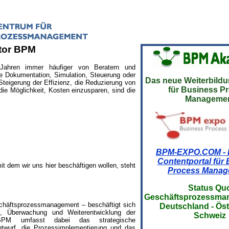
ktor BPM
Jahren immer häufiger von Beratern und
e Dokumentation, Simulation, Steuerung oder
Das neue Weiterbild
eigerung der Effizienz, die Reduzierung von
für Business P
die Möglichkeit, Kosten einzusparen, sind die
Manageme
BPM-EXPO.COM - 
Contentportal für
mit dem wir uns hier beschäftigen wollen, steht
Process Manag
Status Qu
Geschäftsprozess
häftsprozessmanagement – beschäftigt sich
Deutschland - Öst
g, Überwachung und Weiterentwicklung der
Schweiz
 BPM umfasst dabei das strategische
wurf, die Prozessimplementierung und das